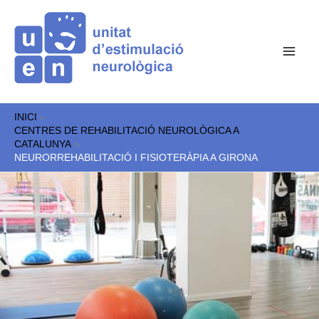
Vés
al
contingut
INICI
CENTRES DE REHABILITACIÓ NEUROLÒGICA A
CATALUNYA
NEURORREHABILITACIÓ I FISIOTERÀPIA A GIRONA