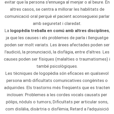
evitar que la persona s'ennuega al menjar o al beure. En
altres casos, se centra a millorar les habilitats de
comunicació oral perquè el pacient aconsegueixi parlar
amb seguretat i claredat.
La
logopèdia treballa en comú amb altres disciplines
,
ja que les causes i els problemes de parla i llenguatge
poden ser molt variats. Les àrees afectades poden ser
l'audició, la pronunciació, la disfàgia, entre d'altres. Les
causes poden ser físiques (malalties o traumatismes) i
també psicològiques.
Les tècniques de logopèdia són eficaces en qualsevol
persona amb dificultats comunicatives congènites o
adquirides. Els trastorns més freqüents que es tracten
inclouen: Problemes a les cordes vocals causats per
pòlips, nòduls o tumors; Dificultats per articular sons,
com dislàlia, disàrtria o disfèmia; Retard a l'adquisició