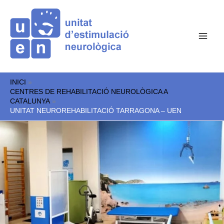
Vés
al
contingut
INICI
CENTRES DE REHABILITACIÓ NEUROLÒGICA A
CATALUNYA
UNITAT NEUROREHABILITACIÓ TARRAGONA – UEN